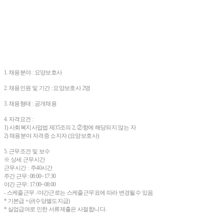
1. 채용분야 : 요양보호사
2. 채용인원 및 기간 : 요양보호사 2명
3. 채용형태 : 공개채용
4. 자격요건 :
1) 사회복지사업법 제35조의 2, ②항에 해당되지 않는 자
2) 채용분야 자격증 소지자 (요양보호사)
5. 근무조건 및 보수
※ 상세 근무시간
근무시간 : 주40시간
주간 근무: 08:00~17:30
야간 근무: 17:00~08:00
- 스케줄근무 /야간근로는 스케줄근무표에 따라 변경될수 있음
* 기본급 +@(수당별도지급)
* 실업급여로 인한 서류제출은 사절합니다.