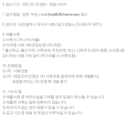
6. 접수기간 : 2025. 03. 18. (화) ~ 채용시까지
7. 접수방법 : 방문, 우편, e-mail (
hanil620@naver.com
) 접수
8. 접수처 : 대전광역시 대덕구 대화 1길 6 한일노인사랑 (우 34371)
9. 제출서류
1) 이력서 1부 (서식자율)
2) 자격증 사본 1부(요양보호사자격증)
* 출신학교, 출신지역, 가족관계, 주민번호, 재산, 신체적 조건(키,체중, 사진등) 등
암시하는 내용기재 금지 (추가제출 시 서류포함)
10. 전형방법
1) 1차 : 서류전형
2) 2차 : 면접 (2차 전형은 1차 서류전형 합격자에 한해 개별통지)
: 최종합격자는 2차 전형 후 개별 통지
11. 기타사항
1) 제출서류 중 허위사실을 기재할 경우 임용이 취소될 수 있습니다.
2) 제출된 서류는 일체 반환하지 않습니다.
3) 적격자가 없는 경우 채용이 없을 수 있습니다.
4) 공고기간 중 채용 전 면접이 이루어질 수 있습니다.