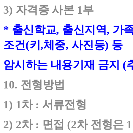
3)
자격증 사본
1
부
*
출신학교
,
출신지역
,
가
조건
(
키
,
체중
,
사진등
)
등
암시하는 내용기재 금지
(
10.
전형방법
1) 1
차
:
서류전형
2) 2
차
:
면접
(2
차 전형은
1