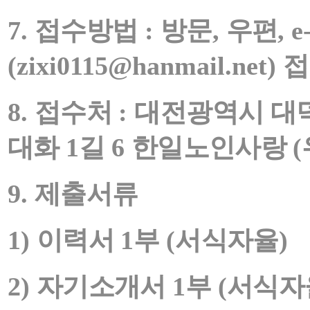
7.
접수방법
:
방문
,
우편
, e
(zixi0115@hanmail.net)
접
8.
접수처
:
대전광역시 대
대화
1
길
6
한일노인사랑
(
9.
제출서류
1)
이력서
1
부
(
서식자율
)
2)
자기소개서
1
부
(
서식자